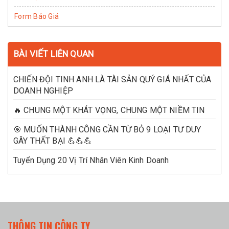
Form Báo Giá
BÀI VIẾT LIÊN QUAN
CHIẾN ĐỘI TINH ANH LÀ TÀI SẢN QUÝ GIÁ NHẤT CỦA
DOANH NGHIỆP
🔥 CHUNG MỘT KHÁT VỌNG, CHUNG MỘT NIỀM TIN
🎯 MUỐN THÀNH CÔNG CẦN TỪ BỎ 9 LOẠI TƯ DUY
GÂY THẤT BẠI 💪💪💪
Tuyển Dụng 20 Vị Trí Nhân Viên Kinh Doanh
THÔNG TIN CÔNG TY