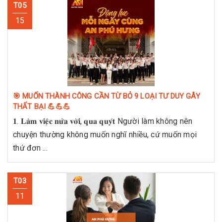
T05
15
🎯 MUỐN THÀNH CÔNG CẦN TỪ BỎ 9 LOẠI TƯ DUY GÂY
THẤT BẠI 💪💪💪
𝟏. 𝐋𝐚̀𝐦 𝐯𝐢𝐞̣̂𝐜 𝐧𝐮̛̉𝐚 𝐯𝐨̛̀𝐢, 𝐪𝐮𝐚 𝐪𝐮𝐲́𝐭 Người làm không nên
chuyện thường không muốn nghĩ nhiều, cứ muốn mọi
thứ đơn ...
T03
11