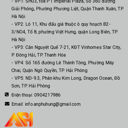
- VP1: SH03, tòa P1 Imperial Plaza, Số 360 đường
Giải Phóng, Phường Phương Liệt, Quận Thanh Xuân, TP.
Hà Nội
- VP2: Lô 11, Khu đấu giá thuộc ô quy hoạch B2-
3/NO4, Tổ 8, phường Việt Hưng, quận Long Biên, TP.
Hà Nội
- VP3: Căn Nguyệt Quế 7-21, KĐT Vinhomes Star City,
P. Đông Hải, TP. Thanh Hóa
- VP4: Số 165 đường Lê Thánh Tông, Phường Máy
Chai, Quận Ngô Quyền, TP. Hải Phòng
- VP5: ND-9.3, Phân khu Kim Long, Dragon Ocean, Đồ
Sơn, TP. Hải Phòng
Điện thoại:
0904217986
Email:
info.anphuhung@gmail.com