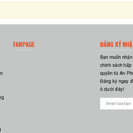
FANPAGE
ĐĂNG KÝ NHẬ
Bạn muốn nhận n
chính sách hấp
ận
quyền từ An Ph
Đăng ký ngay để
ô dưới đây!
ng
g