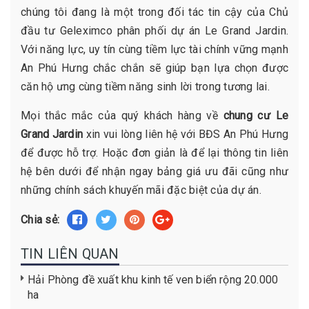
chúng tôi đang là một trong đối tác tin cậy của Chủ
đầu tư Geleximco phân phối dự án Le Grand Jardin.
Với năng lực, uy tín cùng tiềm lực tài chính vững mạnh
An Phú Hưng chắc chắn sẽ giúp bạn lựa chọn được
căn hộ ưng cùng tiềm năng sinh lời trong tương lai.
Mọi thắc mắc của quý khách hàng về
chung cư Le
Grand Jardin
xin vui lòng liên hệ với BĐS An Phú Hưng
để được hỗ trợ. Hoặc đơn giản là để lại thông tin liên
hệ bên dưới để nhận ngay bảng giá ưu đãi cũng như
những chính sách khuyến mãi đặc biệt của dự án.
Chia sẻ:
TIN LIÊN QUAN
Hải Phòng đề xuất khu kinh tế ven biển rộng 20.000
ha