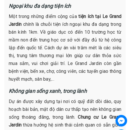
Ngoại khu đa dạng tiện ích
Một trong những điểm cộng của
tiện ích tại Le Grand
Jardin
chính là chuỗi tiện ích ngoại khu đa dạng trong
bán kính 1km. Về giáo dục có đến 10 trường học từ
mầm non đến trung học cơ sở với đầy đủ từ hệ công
lập đến quốc tế. Cách dự án vài trăm mét là các siêu
thị, trung tâm thương mại lớn giúp cư dân thỏa sức
mua sắm, vui chơi giải trí. Le Grand Jardin còn gần
bệnh viện, bến xe, chợ, công viên, các tuyến giao thông
huyết mạch, sân bay,...
Không gian sống xanh, trong lành
Dự án được xây dựng tại nơi có quỹ đất dồi dào, quy
hoạch bài bản, mật độ dân cư thấp tạo nên không gian
sống thoáng đãng, trong lành.
Chung cư Le Grand
Jardin
thừa hưởng hệ sinh thái cảnh quan có sẵn gồm