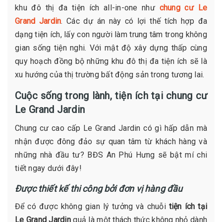
khu đô thị đa tiện ích all-in-one như
chung cư Le
Grand Jardin
. Các dự án này có lợi thế tích hợp đa
dạng tiện ích, lấy con người làm trung tâm trong không
gian sống tiện nghi. Với mật độ xây dựng thấp cùng
quy hoạch đồng bộ những khu đô thị đa tiện ích sẽ là
xu hướng của thị trường bất động sản trong tương lai.
Cuộc sống trong lành, tiện ích tại chung cư
Le Grand Jardin
Chung cư cao cấp Le Grand Jardin có gì hấp dẫn mà
nhận được đông đảo sự quan tâm từ khách hàng và
những nhà đầu tư? BĐS An Phú Hưng sẽ bật mí chi
tiết ngay dưới đây!
Được thiết kế thi công bởi đơn vị hàng đầu
Để có được không gian lý tưởng và chuỗi
tiện ích tại
Le Grand Jardin
quả là một thách thức không nhỏ dành