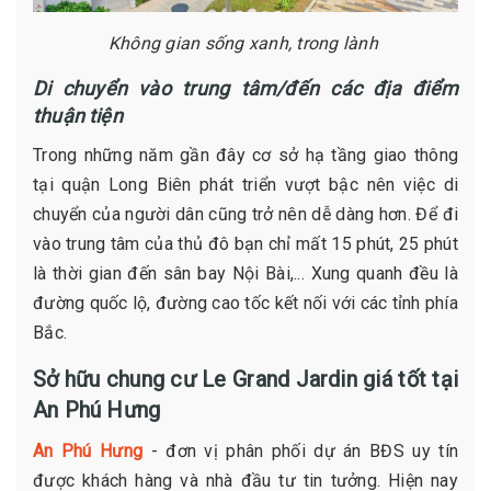
Không gian sống xanh, trong lành
Di chuyển vào trung tâm/đến các địa điểm
thuận tiện
Trong những năm gần đây cơ sở hạ tầng giao thông
tại quận Long Biên phát triển vượt bậc nên việc di
chuyển của người dân cũng trở nên dễ dàng hơn. Để đi
vào trung tâm của thủ đô bạn chỉ mất 15 phút, 25 phút
là thời gian đến sân bay Nội Bài,... Xung quanh đều là
đường quốc lộ, đường cao tốc kết nối với các tỉnh phía
Bắc.
Sở hữu chung cư Le Grand Jardin giá tốt tại
An Phú Hưng
An Phú Hưng
- đơn vị phân phối dự án BĐS uy tín
được khách hàng và nhà đầu tư tin tưởng. Hiện nay