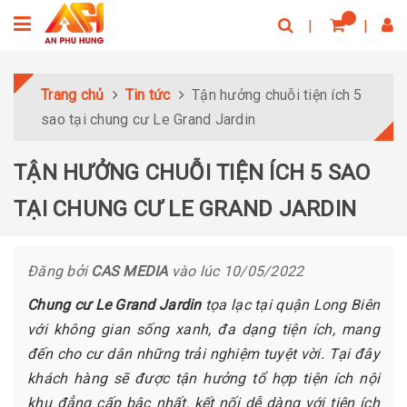
Trang chủ
Tin tức
Tận hưởng chuỗi tiện ích 5
sao tại chung cư Le Grand Jardin
TẬN HƯỞNG CHUỖI TIỆN ÍCH 5 SAO
TẠI CHUNG CƯ LE GRAND JARDIN
Đăng bởi
CAS MEDIA
vào lúc 10/05/2022
Chung cư Le Grand Jardin
tọa lạc tại quận Long Biên
với không gian sống xanh, đa dạng tiện ích, mang
đến cho cư dân những trải nghiệm tuyệt vời. Tại đây
khách hàng sẽ được tận hưởng tổ hợp tiện ích nội
khu đẳng cấp bậc nhất, kết nối dễ dàng với tiện ích