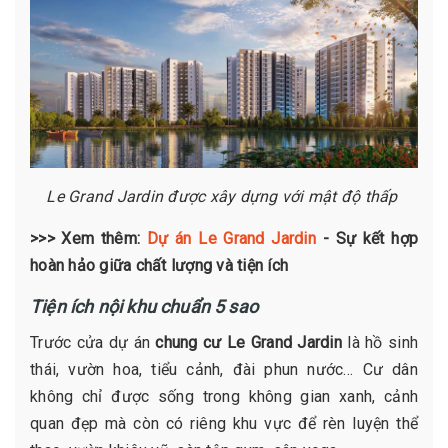
Le Grand Jardin được xây dựng với mật độ thấp
>>> Xem thêm:
Dự án Le Grand Jardin
- Sự kết hợp
hoàn hảo giữa chất lượng và tiện ích
Tiện ích nội khu chuẩn 5 sao
Trước cửa dự án
chung cư Le Grand Jardin
là hồ sinh
thái, vườn hoa, tiểu cảnh, đài phun nước… Cư dân
không chỉ được sống trong không gian xanh, cảnh
quan đẹp mà còn có riêng khu vực để rèn luyện thể