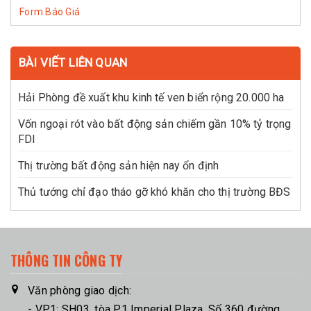
Form Báo Giá
BÀI VIẾT LIÊN QUAN
Hải Phòng đề xuất khu kinh tế ven biển rộng 20.000 ha
Vốn ngoại rót vào bất động sản chiếm gần 10% tỷ trọng
FDI
Thị trường bất động sản hiện nay ổn định
Thủ tướng chỉ đạo tháo gỡ khó khăn cho thị trường BĐS
THÔNG TIN CÔNG TY
Văn phòng giao dịch:
- VP1: SH03, tòa P1 Imperial Plaza, Số 360 đường