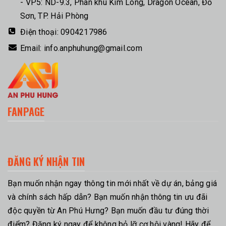
- VP5: ND-9.3, Phân khu Kim Long, Dragon Ocean, Đồ
Sơn, TP. Hải Phòng
Điện thoại:
0904217986
Email:
info.anphuhung@gmail.com
FANPAGE
ĐĂNG KÝ NHẬN TIN
Bạn muốn nhận ngay thông tin mới nhất về dự án, bảng giá
và chính sách hấp dẫn? Bạn muốn nhận thông tin ưu đãi
độc quyền từ An Phú Hưng? Bạn muốn đầu tư đúng thời
điểm? Đăng ký ngay để không bỏ lỡ cơ hội vàng! Hãy để