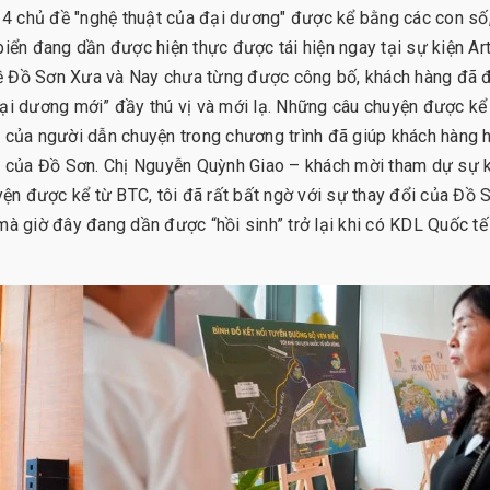
i 4 chủ đề "nghệ thuật của đại dương" được kể bằng các con số,
biển đang dần được hiện thực được tái hiện ngay tại sự kiện Art
về Đồ Sơn Xưa và Nay chưa từng được công bố, khách hàng đã 
đại dương mới” đầy thú vị và mới lạ. Những câu chuyện được k
 của người dẫn chuyện trong chương trình đã giúp khách hàng 
h” của Đồ Sơn. Chị Nguyễn Quỳnh Giao – khách mời tham dự sự 
yện được kể từ BTC, tôi đã rất bất ngờ với sự thay đổi của Đồ 
mà giờ đây đang dần được “hồi sinh” trở lại khi có KDL Quốc tế