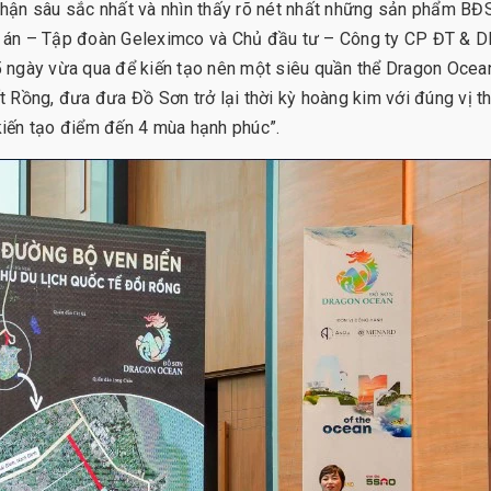
 nhận sâu sắc nhất và nhìn thấy rõ nét nhất những sản phẩm BĐS
dự án – Tập đoàn Geleximco và Chủ đầu tư – Công ty CP ĐT & 
 ngày vừa qua để kiến tạo nên một siêu quần thể Dragon Ocea
 Rồng, đưa đưa Đồ Sơn trở lại thời kỳ hoàng kim với đúng vị t
 kiến tạo điểm đến 4 mùa hạnh phúc”.