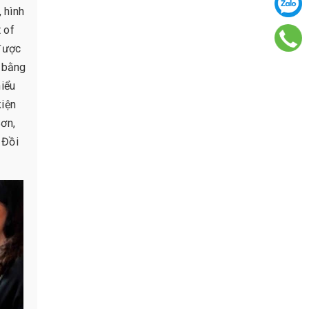
 hình
 of
được
ể bằng
hiểu
kiện
Sơn,
 Đồi