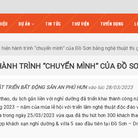
HIỆU
DỰ ÁN
TIN TỨC
THƯ VIỆN
TUYỂN DỤNG
L
i hiện hành trình “chuyển mình” của Đồ Sơn bằng nghệ thuật thị 
 HÀNH TRÌNH “CHUYỂN MÌNH” CỦA ĐỒ S
ÁT TRIỂN BẤT ĐỘNG SẢN AN PHÚ HƯN
vào lúc 28/03/2023
thao, du lịch gắn liền với nghỉ dưỡng đã triển khai thành công 
g 2023 – năm của mùa lễ hội với triển lãm nghệ thuật độc đáo 
 ra trong ngày 25/03/2023 vừa qua đã thu hút hơn 300 khách th
hợp khách sạn nghỉ dưỡng & villa 5 sao đầu tiên tại Đồ Sơn – 