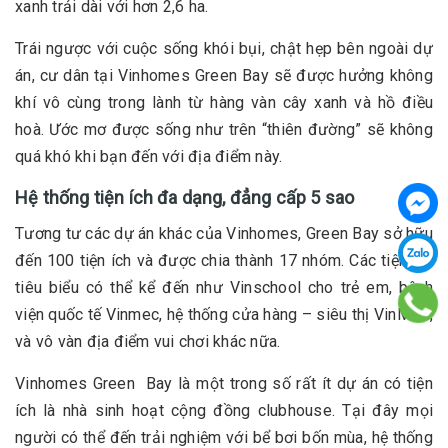
xanh trải dài với hơn 2,6 ha.
Trái ngược với cuộc sống khói bụi, chật hẹp bên ngoài dự
án, cư dân tại Vinhomes Green Bay sẽ được hưởng không
khí vô cùng trong lành từ hàng vàn cây xanh và hồ điều
hoà. Ước mơ được sống như trên “thiên đường” sẽ không
quá khó khi bạn đến với địa điểm này.
Hệ thống tiện ích đa dạng, đẳng cấp 5 sao
Tương tư các dự án khác của Vinhomes, Green Bay sở hữu
đến 100 tiện ích và được chia thành 17 nhóm. Các tiện ích
tiêu biểu có thể kể đến như Vinschool cho trẻ em, bệnh
viện quốc tế Vinmec, hệ thống cửa hàng – siêu thị VinMart,
và vô vàn địa điểm vui chơi khác nữa.
Vinhomes Green Bay là một trong số rất ít dự án có tiện
ích là nhà sinh hoạt cộng đồng clubhouse. Tại đây mọi
người có thể đến trải nghiệm với bể bơi bốn mùa, hệ thống