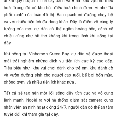
ái khi quy hoạch 11 ha cây xanh và 8 ha khu vực hồ điều
hoà. Trong đó có khu hồ điều hoà chính được ví như “lá
phổi xanh” của toàn đô thị. Bao quanh có đường chạy bộ
và với nhiều tiện ích đa dạng khác. Đây là điểm vô cùng lý
tưởng của mọi cư dân có thể ngắm hoàng hôn, cảnh xế
chiều cùng như hít thở không khí trong lành khi sống tại
đây.
Khi sống tại Vinhomes Green Bay, cư dân sẽ được thoải
mái trải nghiệm những dịch vụ tiện ích cực kỳ cao cấp.
Tiêu biểu như khu vui chơi dành cho trẻ em, khu đánh cờ
và vườn dưỡng sinh cho người cao tuổi, bể bơi bốn mùa,
phòng gym, và nhiều tiện ích khác nữa .
Tất cả sẽ tạo nên một lối sống đầy tích cực và vô cùng
lành mạnh. Ngoài ra với hệ thống giám sát camera cùng
nhân viên an ninh hoạt động 24/7, người dân có thể an tâm
tuyệt đối khi tham gia tại đây.