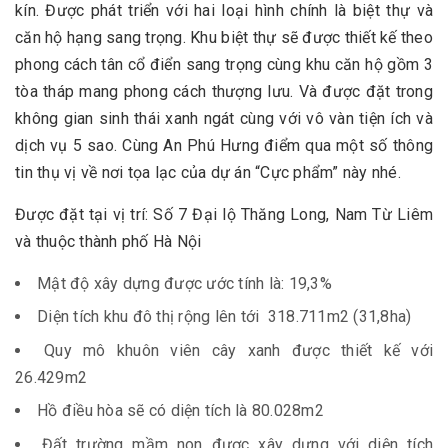
kín. Được phát triển với hai loại hình chính là biệt thự và
căn hộ hạng sang trọng. Khu biệt thự sẽ được thiết kế theo
phong cách tân cổ điển sang trọng cùng khu căn hộ gồm 3
tòa tháp mang phong cách thượng lưu. Và được đặt trong
không gian sinh thái xanh ngát cùng với vô vàn tiện ích và
dịch vụ 5 sao. Cùng An Phú Hưng điểm qua một số thông
tin thụ vị về nơi tọa lạc của dự án “Cực phẩm” này nhé.
Được đặt tại vị trí: Số 7 Đại lộ Thăng Long, Nam Từ Liêm
và thuộc thành phố Hà Nội
Mật độ xây dựng được ước tính là: 19,3%
Diện tích khu đô thị rộng lên tới 318.711m2 (31,8ha)
Quy mô khuôn viên cây xanh được thiết kế với
26.429m2
Hồ điều hòa sẽ có diện tích là 80.028m2
Đất trường mầm non được xây dựng với diện tích