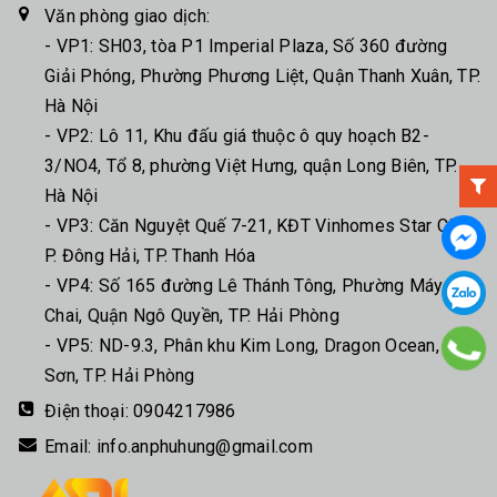
Văn phòng giao dịch:
- VP1: SH03, tòa P1 Imperial Plaza, Số 360 đường
Giải Phóng, Phường Phương Liệt, Quận Thanh Xuân, TP.
Hà Nội
- VP2: Lô 11, Khu đấu giá thuộc ô quy hoạch B2-
3/NO4, Tổ 8, phường Việt Hưng, quận Long Biên, TP.
Hà Nội
- VP3: Căn Nguyệt Quế 7-21, KĐT Vinhomes Star City,
P. Đông Hải, TP. Thanh Hóa
- VP4: Số 165 đường Lê Thánh Tông, Phường Máy
Chai, Quận Ngô Quyền, TP. Hải Phòng
- VP5: ND-9.3, Phân khu Kim Long, Dragon Ocean, Đồ
Sơn, TP. Hải Phòng
Điện thoại:
0904217986
Email:
info.anphuhung@gmail.com